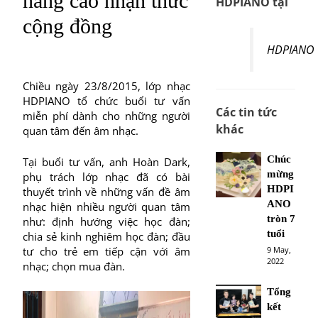
nâng cao nhận thức
HDPIANO tại
cộng đồng
HDPIANO
Chiều ngày 23/8/2015, lớp nhạc
HDPIANO tổ chức buổi tư vấn
Các tin tức
miễn phí dành cho những người
khác
quan tâm đến âm nhạc.
Chúc
Tại buổi tư vấn, anh Hoàn Dark,
mừng
phụ trách lớp nhạc đã có bài
HDPI
thuyết trình về những vấn đề âm
ANO
nhạc hiện nhiều người quan tâm
tròn 7
như: định hướng việc học đàn;
tuổi
chia sẻ kinh nghiêm học đàn; đầu
9 May,
tư cho trẻ em tiếp cận với âm
2022
nhạc; chọn mua đàn.
Tổng
kết