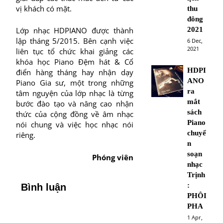
vị khách có mặt.
thu
đông
2021
Lớp nhạc HDPIANO được thành
lập tháng 5/2015. Bên cạnh việc
6 Dec,
2021
liên tục tổ chức khai giảng các
khóa học Piano Đệm hát & Cổ
HDPI
điển hàng tháng hay nhận dạy
ANO
Piano Gia sư, một trong những
ra
tâm nguyện của lớp nhạc là từng
mắt
bước đào tạo và nâng cao nhận
sách
thức của cộng đồng về âm nhạc
Piano
nói chung và việc học nhạc nói
chuyể
riêng.
n
soạn
Phóng viên
nhạc
Trịnh
:
Bình luận
PHÔI
PHA
1 Apr,