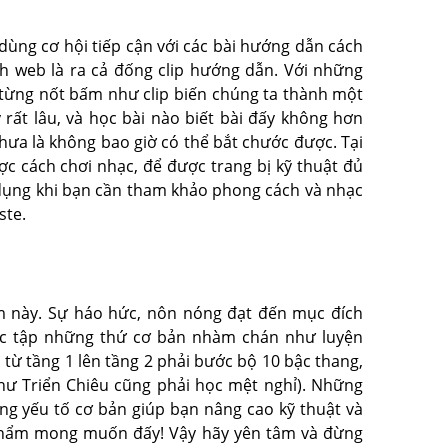
dùng cơ hội tiếp cận với các bài hướng dẫn cách
h web là ra cả đống clip hướng dẫn. Với những
t từng nốt bấm như clip biến chúng ta thành một
rất lâu, và học bài nào biết bài đấy không hơn
hưa là không bao giờ có thể bắt chước được. Tại
 cách chơi nhạc, để được trang bị kỹ thuật đủ
 dụng khi bạn cần tham khảo phong cách và nhạc
ste.
m này. Sự háo hức, nôn nóng đạt đến mục đích
iệc tập những thứ cơ bản nhàm chán như luyện
 từ tầng 1 lên tầng 2 phải bước bộ 10 bậc thang,
hư Triển Chiêu cũng phải học mệt nghỉ). Những
ững yếu tố cơ bản giúp bạn nâng cao kỹ thuật và
 phẩm mong muốn đấy! Vậy hãy yên tâm và đừng