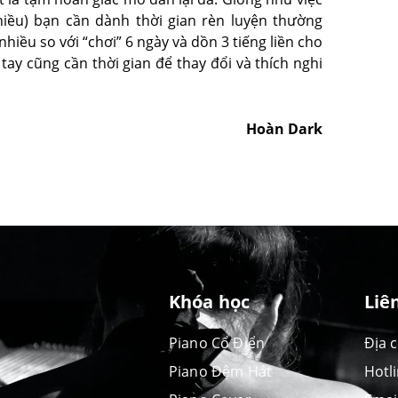
hiều) bạn cần dành thời gian rèn luyện thường
iều so với “chơi” 6 ngày và dồn 3 tiếng liền cho
 tay cũng cần thời gian để thay đổi và thích nghi
Hoàn Dark
Khóa học
Liê
Piano Cổ Điển
Địa 
Piano Đệm Hát
Hotl