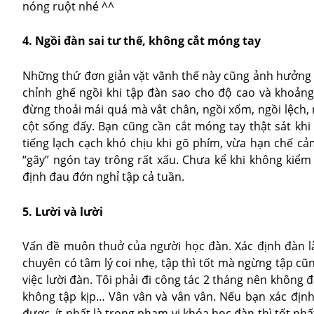
nóng ruột nhé ^^
4. Ngồi đàn sai tư thế, không cắt móng tay
Những thứ đơn giản vặt vãnh thế này cũng ảnh hưởng 
chỉnh ghế ngồi khi tập đàn sao cho độ cao và khoảng 
đừng thoải mái quá mà vắt chân, ngồi xổm, ngồi lệch,
cột sống đấy. Bạn cũng cần cắt móng tay thật sát kh
tiếng lạch cạch khó chịu khi gõ phím, vừa hạn chế cả
“gãy” ngón tay trông rất xấu. Chưa kể khi không kiể
định đau đớn nghỉ tập cả tuần.
5. Lười và lười
Vấn đề muôn thuở của người học đàn. Xác định đàn là
chuyên có tâm lý coi nhẹ, tập thì tốt mà ngừng tập cũ
việc lười đàn. Tôi phải đi công tác 2 tháng nên không 
không tập kịp… Vân vân và vân vân. Nếu bạn xác định
được, ít nhất là trong phạm vi khóa học đàn thì tốt nh