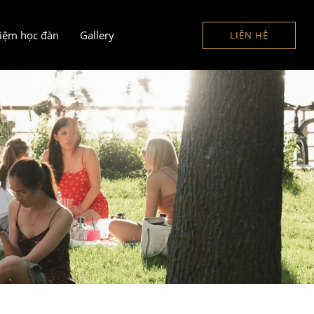
iệm học đàn
Gallery
LIÊN HỆ
g