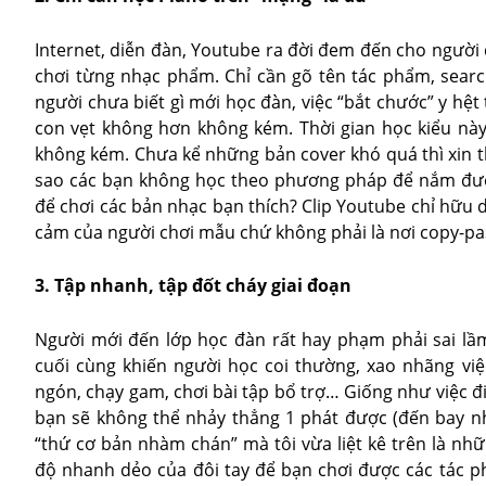
Internet, diễn đàn, Youtube ra đời đem đến cho người 
chơi từng nhạc phẩm. Chỉ cần gõ tên tác phẩm, searc
người chưa biết gì mới học đàn, việc “bắt chước” y hệ
con vẹt không hơn không kém. Thời gian học kiểu này 
không kém. Chưa kể những bản cover khó quá thì xin t
sao các bạn không học theo phương pháp để nắm được
để chơi các bản nhạc bạn thích? Clip Youtube chỉ hữu
cảm của người chơi mẫu chứ không phải là nơi copy-pa
3. Tập nhanh, tập đốt cháy giai đoạn
Người mới đến lớp học đàn rất hay phạm phải sai lầ
cuối cùng khiến người học coi thường, xao nhãng v
ngón, chạy gam, chơi bài tập bổ trợ… Giống như việc đi
bạn sẽ không thể nhảy thẳng 1 phát được (đến bay n
“thứ cơ bản nhàm chán” mà tôi vừa liệt kê trên là nh
độ nhanh dẻo của đôi tay để bạn chơi được các tác