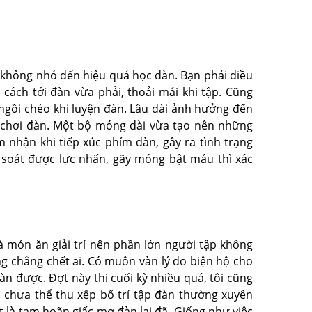
không nhỏ đến hiệu quả học đàn. Bạn phải điều
cách tới đàn vừa phải, thoải mái khi tập. Cũng
 ngồi chéo khi luyện đàn. Lâu dài ảnh hưởng đến
i chơi đàn. Một bộ móng dài vừa tạo nên những
m nhận khi tiếp xúc phím đàn, gây ra tình trạng
m soát được lực nhấn, gãy móng bật máu thì xác
 món ăn giải trí nên phần lớn người tập không
ng chẳng chết ai. Có muôn vàn lý do biện hộ cho
đàn được. Đợt này thi cuối kỳ nhiều quá, tôi cũng
 chưa thể thu xếp bố trí tập đàn thường xuyên
ất là tạm hoãn giấc mơ đàn lại đã. Giống như việc