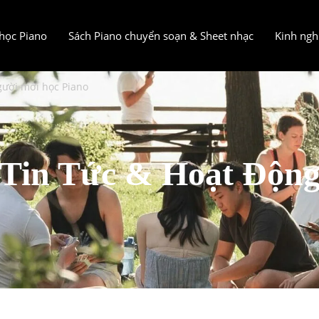
học Piano
Sách Piano chuyển soạn & Sheet nhạc
Kinh ngh
gười mới học Piano
Tin Tức & Hoạt Độn