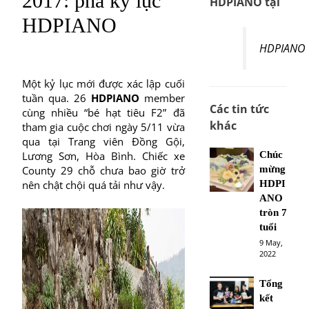
2017: phá kỷ lục
HDPIANO tại
HDPIANO
HDPIANO
Một kỷ lục mới được xác lập cuối
tuần qua. 26
HDPIANO
member
Các tin tức
cùng nhiều “bé hạt tiêu F2” đã
khác
tham gia cuộc chơi ngày 5/11 vừa
qua tại Trang viên Đồng Gội,
Lương Sơn, Hòa Bình. Chiếc xe
Chúc
County 29 chỗ chưa bao giờ trở
mừng
nên chật chội quá tải như vậy.
HDPI
ANO
tròn 7
tuổi
9 May,
2022
Tổng
kết