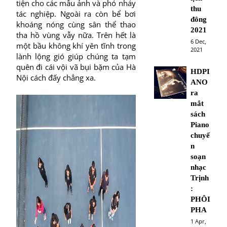
tiện cho các mẫu ảnh và phó nháy
thu
tác nghiệp. Ngoài ra còn bể bơi
đông
khoáng nóng cùng sân thể thao
2021
tha hồ vùng vẫy nữa. Trên hết là
6 Dec,
một bầu không khí yên tĩnh trong
2021
lành lộng gió giúp chúng ta tạm
quên đi cái vội vã bụi bặm của Hà
HDPI
Nội cách đấy chẳng xa.
ANO
ra
mắt
sách
Piano
chuyể
n
soạn
nhạc
Trịnh
:
PHÔI
PHA
1 Apr,