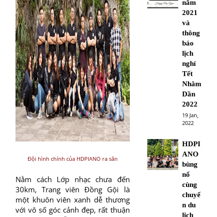
năm
2021
và
thông
báo
lịch
nghỉ
Tết
Nhâm
Dần
2022
19 Jan,
2022
HDPI
ANO
Đội hình chính của HDPIANO ra sân
bùng
nổ
Nằm cách Lớp nhạc chưa đến
cùng
30km, Trang viên Đồng Gội là
chuyế
một khuôn viên xanh dễ thương
n du
với vô số góc cảnh đẹp, rất thuận
lịch