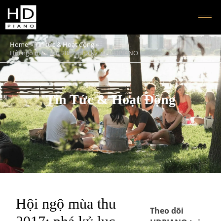
Home
Tin tức & Hoạt động
Hội ngộ mùa thu 2017: phá kỷ lục HDPIANO
Tin Tức & Hoạt Động
Hội ngộ mùa thu
Theo dõi