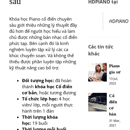
sâu
HDPIANO tại
Khóa học Piano cổ điển chuyên
HDPIANO
sâu giới thiệu những lý thuyết đầy
đủ hơn để người học hiểu và làm
chủ được những bản nhạc cổ điển
phức tạp. Bên cạnh đó là kinh
Các tin tức
nghiệm luyện tập xử lý các ca
khác
khúc chuyển soạn. Và không thể
thiếu được phần luyện tập những
Piano
kỹ thuật nâng cao bổ trợ.
gia sư
13 Jul,
Đối tượng học:
đã hoàn
2022
thành
khóa học Cổ điển
cơ bản
, hoặc tương đương
Cổ
Tổ chức lớp học:
4 học
điển
viên/ lớp, mỗi người thực
cơ
hành trên 1 đàn
bản
Thời lượng khóa
31 Mar,
học:
19 buổi
2021
Thời lượng mỗi buổi